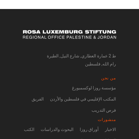
ط 2 عمارة العطاري, شارع النيل, الطيرة
رام الله, فلسطين
من نحن
مؤسسة روزا لوكسمبورغ
المكتب الإقليمي في فلسطين والأردن
الفريق
فرص التدريب
منشورات
الاخبار
أوراق روزا
البحوث والدراسات
الكتب